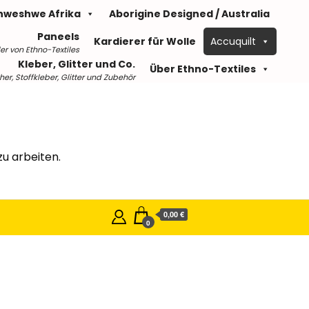
hweshwe Afrika
Aborigine Designed / Australia
Paneels
Kardierer für Wolle
Accuquilt
er von Ethno-Textiles
Kleber, Glitter und Co.
Über Ethno-Textiles
r, Stoffkleber, Glitter und Zubehör
u arbeiten.
0,00 €
0