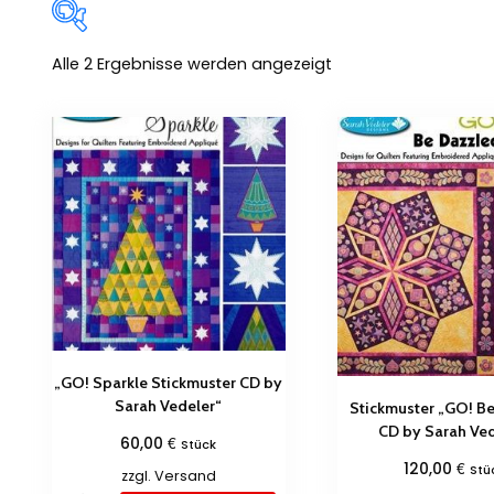
Alle 2 Ergebnisse werden angezeigt
Zum Verkauf
(0)
Produkt Schlagwörter
„GO! Sparkle Stickmuster CD by
Sarah Vedeler“
Stickmuster „GO! B
CD by Sarah Ved
€
60,00
Stück
€
120,00
Stü
zzgl.
Versand