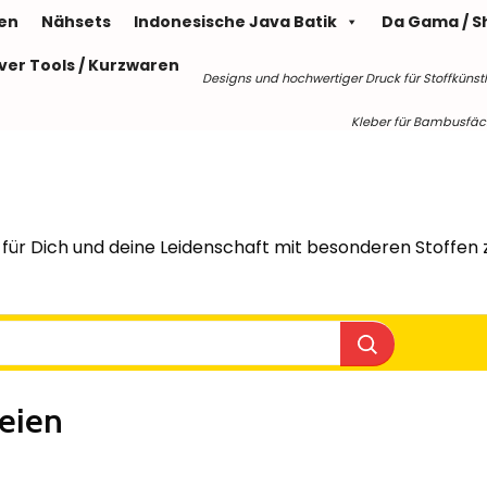
len
Nähsets
Indonesische Java Batik
Da Gama / S
ver Tools / Kurzwaren
Designs und hochwertiger Druck für Stoffkünstl
Kleber für Bambusfäche
für Dich und deine Leidenschaft mit besonderen Stoffen z
teien