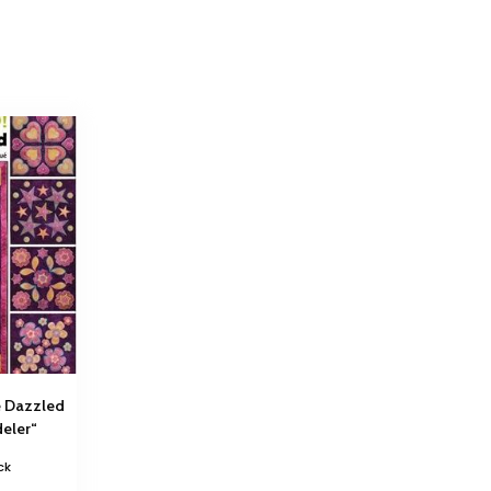
e Dazzled
eler“
ck