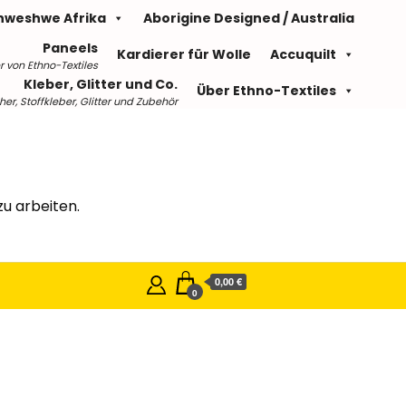
hweshwe Afrika
Aborigine Designed / Australia
Paneels
Kardierer für Wolle
Accuquilt
r von Ethno-Textiles
Kleber, Glitter und Co.
Über Ethno-Textiles
r, Stoffkleber, Glitter und Zubehör
u arbeiten.
0,00 €
0