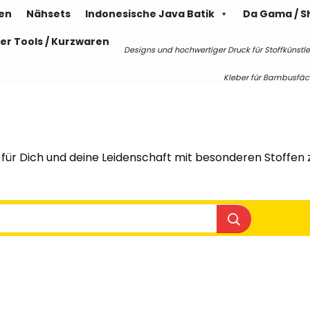
len
Nähsets
Indonesische Java Batik
Da Gama / S
er Tools / Kurzwaren
Designs und hochwertiger Druck für Stoffkünstle
Kleber für Bambusfäche
für Dich und deine Leidenschaft mit besonderen Stoffen z