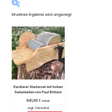
Einzelnes Ergebnis wird angezeigt
Zum Verkauf
(0)
Produkt-Kategorien
Produkt Schlagwörter
Kardierer Starterset mit hohen
Seitenteilen von Paul Brittain
€
641,00
Stück
zzgl.
Versand