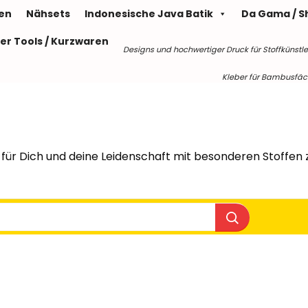
len
Nähsets
Indonesische Java Batik
Da Gama / S
er Tools / Kurzwaren
Designs und hochwertiger Druck für Stoffkünstle
Kleber für Bambusfäche
für Dich und deine Leidenschaft mit besonderen Stoffen z