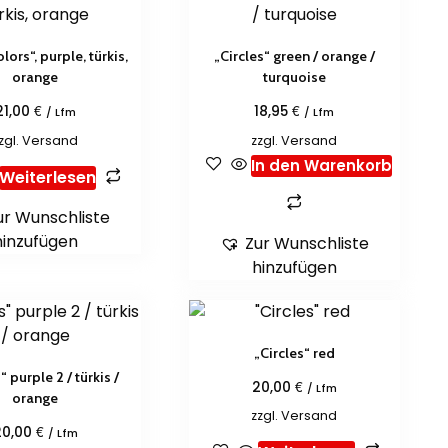
lors“, purple, türkis,
„Circles“ green / orange /
orange
turquoise
€
€
21,00
18,95
/ Lfm
/ Lfm
zgl.
Versand
zzgl.
Versand
In den Warenkorb
Weiterlesen
ur Wunschliste
hinzufügen
Zur Wunschliste
hinzufügen
„Circles“ red
“ purple 2 / türkis /
€
20,00
/ Lfm
orange
zzgl.
Versand
€
20,00
/ Lfm