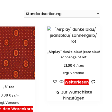
„Airplay“ dunkelblau/ jeansblau/
sonnengelb/ rot
€
21,00
/ Lfm
zzgl.
Versand
Weiterlesen
„8“ red
Zur Wunschliste
€
20,00
/ Lfm
hinzufügen
zgl.
Versand
In den Warenkorb