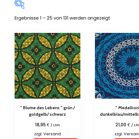
Ergebnisse 1 – 25 von 131 werden angezeigt
Zum Verkauf
(0)
Produkt-Kategorien
Produkt Schlagwörter
“ Blume des Lebens “ grün /
“ Medallion
goldgelb/ schwarz
dunkelblau/mittelb
€
€
18,95
21,00
/ Lfm
/ Lf
zzgl.
Versand
zzgl.
Versan