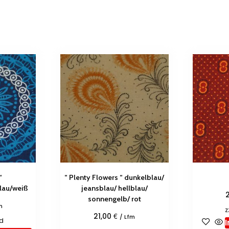
“
“ Plenty Flowers “ dunkelblau/
lau/weiß
jeansblau/ hellblau/
sonnengelb/ rot
m
z
€
21,00
/ Lfm
d