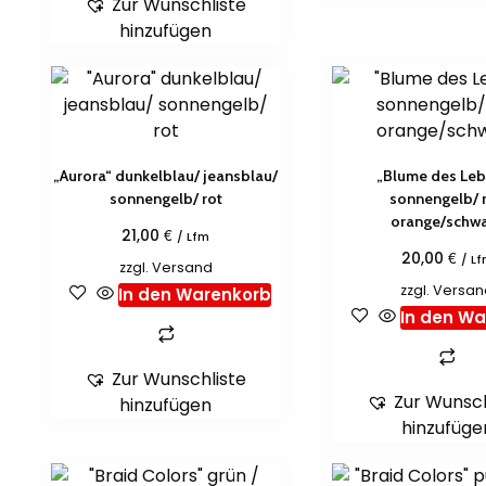
Zur Wunschliste
hinzufügen
„Aurora“ dunkelblau/ jeansblau/
„Blume des Le
sonnengelb/ rot
sonnengelb/ 
orange/schw
€
21,00
/ Lfm
€
20,00
/ L
zzgl.
Versand
zzgl.
Versan
In den Warenkorb
In den W
Zur Wunschliste
Zur Wunsch
hinzufügen
hinzufüge