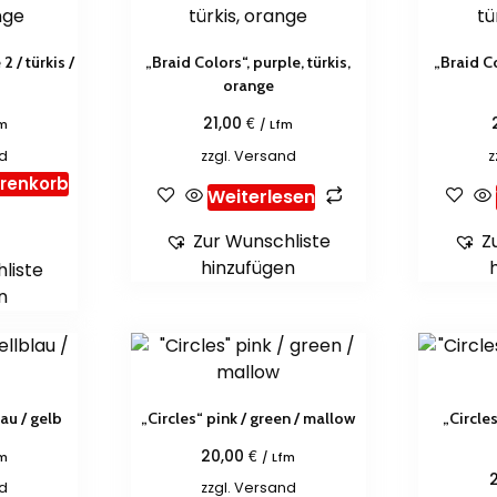
2 / türkis /
„Braid Colors“, purple, türkis,
„Braid Co
orange
€
21,00
fm
/ Lfm
d
zzgl.
Versand
z
arenkorb
Weiterlesen
Zur Wunschliste
Z
hinzufügen
liste
n
lau / gelb
„Circles“ pink / green / mallow
„Circles
€
20,00
fm
/ Lfm
d
zzgl.
Versand