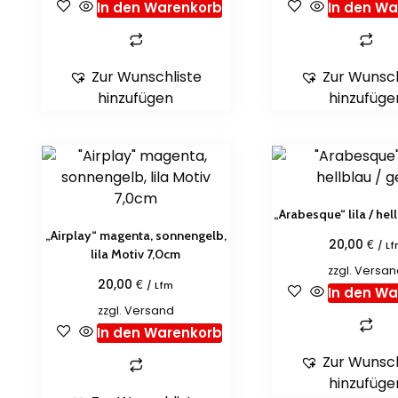
In den Warenkorb
In den W
Zur Wunschliste
Zur Wunsch
hinzufügen
hinzufüge
„Arabesque“ lila / hel
„Airplay“ magenta, sonnengelb,
€
20,00
/ L
lila Motiv 7,0cm
zzgl.
Versan
€
20,00
/ Lfm
In den W
zzgl.
Versand
In den Warenkorb
Zur Wunsch
hinzufüge