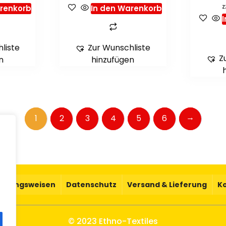
z
arenkorb
In den Warenkorb
liste
Zur Wunschliste
Z
n
hinzufügen
→
1
2
3
4
5
6
.
ahlungsweisen
Datenschutz
Versand & Lieferung
K
© 2023 Ethno-Textiles