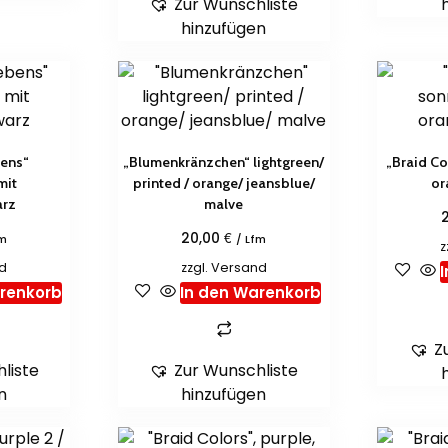
Zur Wunschliste
hinzufügen
bens“
„Blumenkränzchen“ lightgreen/
„Braid Co
mit
printed / orange/ jeansblue/
or
arz
malve
€
20,00
fm
/ Lfm
z
d
zzgl.
Versand
arenkorb
In den Warenkorb
Z
liste
Zur Wunschliste
n
hinzufügen