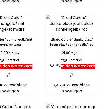
hinzufügen
hinzufügen
lor“ sonnengelb/ mit
„Braid Colors“ dunkelblau/
ange/schwarz
jeansblau/ sonnengelb/ rot
€
€
20,00
21,00
/ Lfm
/ Lfm
zgl.
Versand
zzgl.
Versand
In den Warenkorb
In den Warenkorb
ur Wunschliste
Zur Wunschliste
hinzufügen
hinzufügen