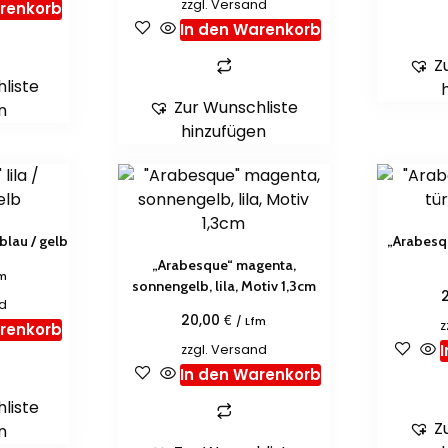
zzgl.
Versand
arenkorb
In den Warenkorb
Z
liste
Zur Wunschliste
n
hinzufügen
lblau / gelb
„Arabesqu
„Arabesque“ magenta,
fm
sonnengelb, lila, Motiv 1,3cm
d
€
20,00
/ Lfm
z
arenkorb
zzgl.
Versand
In den Warenkorb
liste
Z
n