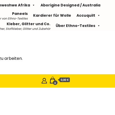
hweshwe Afrika
Aborigine Designed / Australia
Paneels
Kardierer für Wolle
Accuquilt
r von Ethno-Textiles
Kleber, Glitter und Co.
Über Ethno-Textiles
r, Stoffkleber, Glitter und Zubehör
u arbeiten.
0,00 €
0