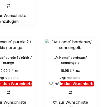
ur Wunschliste
hinzufügen
e“ purple 2 / türkis /
„At Home“ bordeaux/
orange
sonnengelb
€
€
20,00
18,95
/ Lfm
/ Lfm
zgl.
Versand
zzgl.
Versand
In den Warenkorb
In den Warenkorb
ur Wunschliste
Zur Wunschliste