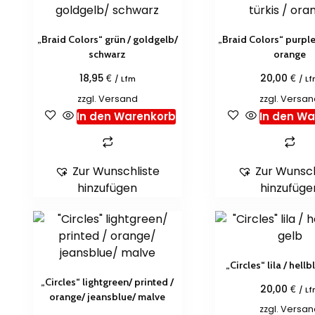
„Braid Colors“ grün / goldgelb/
„Braid Colors“ purple 
schwarz
orange
€
€
18,95
20,00
/ Lfm
/ L
zzgl.
Versand
zzgl.
Versan
In den Warenkorb
In den W
Zur Wunschliste
Zur Wunsch
hinzufügen
hinzufüge
„Circles“ lila / hellb
„Circles“ lightgreen/ printed /
€
20,00
/ L
orange/ jeansblue/ malve
zzgl.
Versan