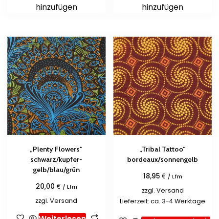
hinzufügen
hinzufügen
„Plenty Flowers“
„Tribal Tattoo“
schwarz/kupfer-
bordeaux/sonnengelb
gelb/blau/grün
€
18,95
/ Lfm
€
20,00
/ Lfm
zzgl.
Versand
zzgl.
Versand
Lieferzeit: ca. 3-4 Werktage
Weiterlesen