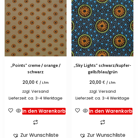
„Points“ creme / orange /
„Sky Lights“ schwarz/kupfer-
schwarz
gelb/blau/grün
€
€
20,00
20,00
/ Lfm
/ Lfm
zzgl.
Versand
zzgl.
Versand
Lieferzeit: ca. 3-4 Werktage
Lieferzeit: ca. 3-4 Werktage
In den Warenkorb
In den Warenkorb
Zur Wunschliste
Zur Wunschliste