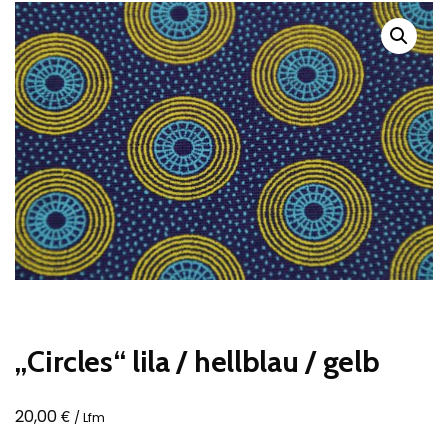
„Circles“ lila / hellblau / gelb
€
20,00
/ Lfm