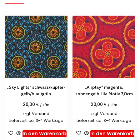
„Sky Lights“ schwarz/kupfer-
„Airplay“ magenta,
gelb/blau/grün
sonnengelb, lila Motiv 7,0cm
€
€
20,00
20,00
/ Lfm
/ Lfm
zzgl.
Versand
zzgl.
Versand
Lieferzeit: ca. 3-4 Werktage
Lieferzeit: ca. 3-4 Werktage
In den Warenkorb
In den Warenkorb