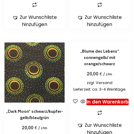
Zur Wunschliste
Zur Wunschliste
hinzufügen
hinzufügen
„Blume des Lebens“
sonnengelb/ mit
orange/schwarz
€
20,00
/ Lfm
zzgl.
Versand
Lieferzeit: ca. 3-4 Werktage
In den Warenkorb
„Dark Moon“ schwarz/kupfer-
gelb/blau/grün
Zur Wunschliste
€
20,00
/ Lfm
hinzufügen