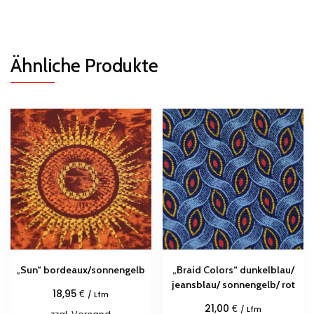
Ähnliche Produkte
„Sun“ bordeaux/sonnengelb
„Braid Colors“ dunkelblau/
jeansblau/ sonnengelb/ rot
€
18,95
/ Lfm
€
21,00
/ Lfm