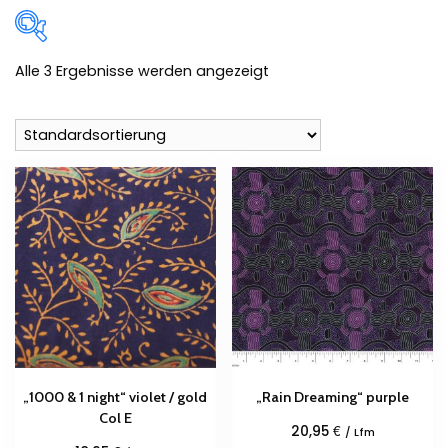
Alle 3 Ergebnisse werden angezeigt
Zum Verkauf
(0)
Produkt-Kategorien
Produkt Schlagwörter
„1000 & 1 night“ violet / gold
„Rain Dreaming“ purple
Col E
€
20,95
/ Lfm