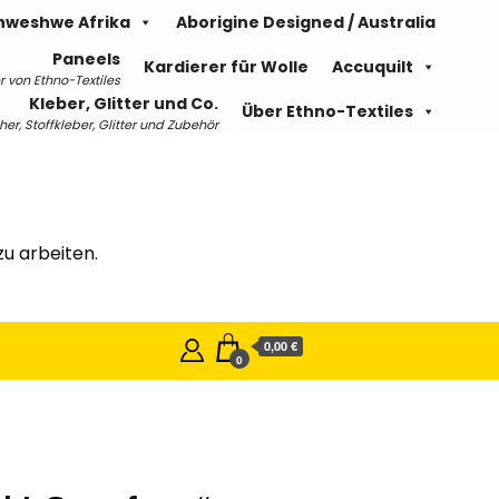
hweshwe Afrika
Aborigine Designed / Australia
Paneels
Kardierer für Wolle
Accuquilt
r von Ethno-Textiles
Kleber, Glitter und Co.
Über Ethno-Textiles
r, Stoffkleber, Glitter und Zubehör
u arbeiten.
0,00 €
0