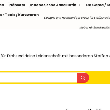
len
Nähsets
Indonesische Java Batik
Da Gama / S
er Tools / Kurzwaren
Designs und hochwertiger Druck für Stoffkünstle
Kleber für Bambusfäche
für Dich und deine Leidenschaft mit besonderen Stoffen z