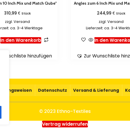
m 10 Inch Mix und Match Qube“
Angles zum 6 Inch Mix und M
€
€
310,99
244,99
Stück
Stück
zzgl.
Versand
zzgl.
Versand
erzeit: ca. 3-4 Werktage
Lieferzeit: ca. 3-4 Werk
In den Warenkorb
In den Warenko
Wunschliste hinzufügen
Zur Wunschliste hin
.
ahlungsweisen
Datenschutz
Versand & Lieferung
K
© 2023 Ethno-Textiles
Vertrag widerrufen