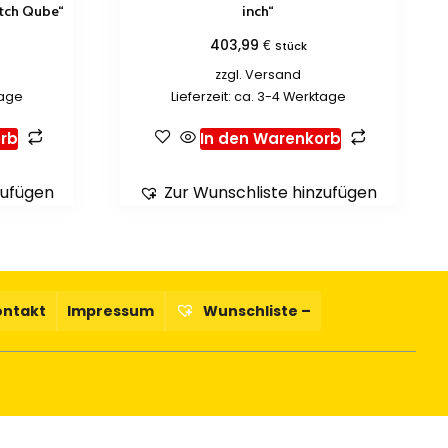
atch Qube“
inch“
€
403,99
Stück
zzgl.
Versand
tage
Lieferzeit: ca. 3-4 Werktage
rb
In den Warenkorb
zufügen
Zur Wunschliste hinzufügen
ontakt
Impressum
Wunschliste –