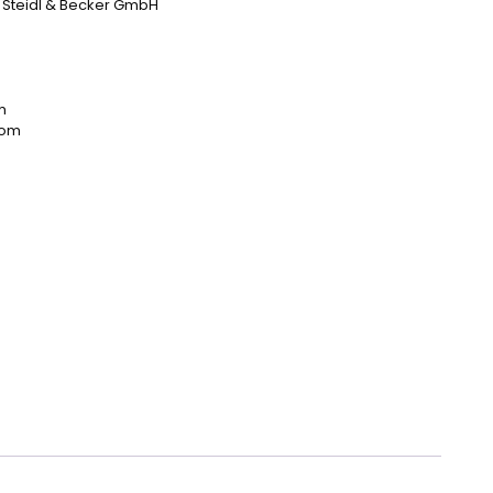
: Steidl & Becker GmbH
m
com