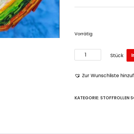
Vorrätig
Batik-
I
Stück
Stoffrolle „2½
Inch“
10
Zur Wunschliste hinzu
Designs
Nr.11
Menge
KATEGORIE:
STOFFROLLEN
S