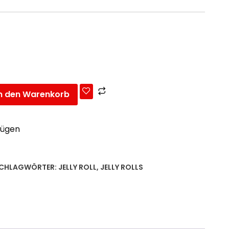
n den Warenkorb
fügen
CHLAGWÖRTER:
JELLY ROLL
,
JELLY ROLLS