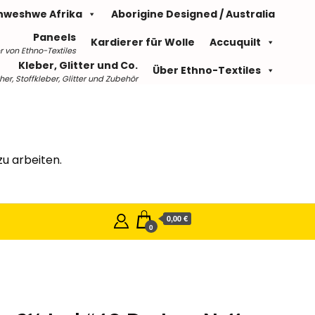
hweshwe Afrika
Aborigine Designed / Australia
Paneels
Kardierer für Wolle
Accuquilt
r von Ethno-Textiles
Kleber, Glitter und Co.
Über Ethno-Textiles
r, Stoffkleber, Glitter und Zubehör
u arbeiten.
0,00 €
0