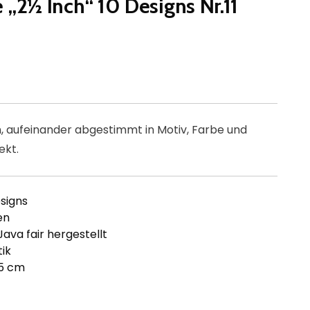
e „2½ Inch“ 10 Designs Nr.11
n, aufeinander abgestimmt in Motiv, Farbe und
ekt.
signs
en
Java fair hergestellt
ik
35 cm