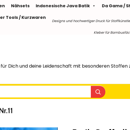
len
Nähsets
Indonesische Java Batik
Da Gama / S
er Tools / Kurzwaren
Designs und hochwertiger Druck für Stoffkünstle
Kleber für Bambusfäche
für Dich und deine Leidenschaft mit besonderen Stoffen z
Nr.11