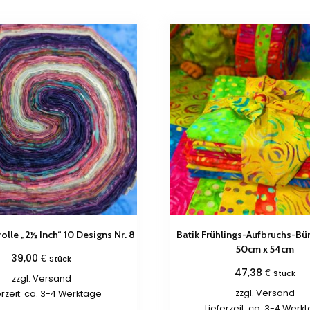
rolle „2½ Inch“ 10 Designs Nr. 8
Batik Frühlings-Aufbruchs-Bün
50cm x 54cm
€
39,00
Stück
€
47,38
Stück
zzgl.
Versand
zzgl.
Versand
erzeit: ca. 3-4 Werktage
Lieferzeit: ca. 3-4 Werk