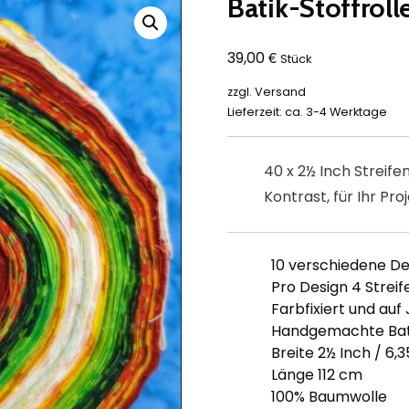
Batik-Stoffroll
€
39,00
Stück
zzgl.
Versand
Lieferzeit: ca. 3-4 Werktage
40 x 2½ Inch Streife
Kontrast, für Ihr Proj
10 verschiedene De
Pro Design 4 Streif
Farbfixiert und auf 
Handgemachte Bat
Breite 2½ Inch / 6,
Länge 112 cm
100% Baumwolle