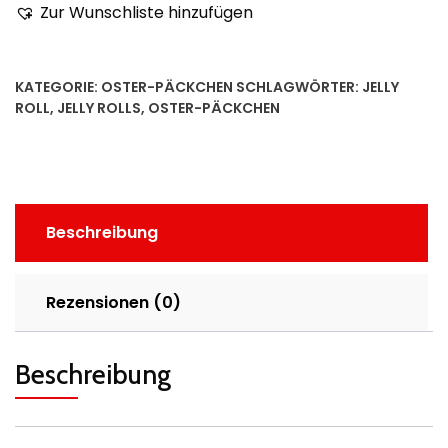
112cm
Zur Wunschliste hinzufügen
lang
,
40
KATEGORIE:
OSTER-PÄCKCHEN
SCHLAGWÖRTER:
JELLY
Streifen
ROLL
,
JELLY ROLLS
,
OSTER-PÄCKCHEN
Frühlings-
Ei
Menge
Beschreibung
Rezensionen (0)
Beschreibung