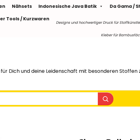
len
Nähsets
Indonesische Java Batik
Da Gama / S
er Tools / Kurzwaren
Designs und hochwertiger Druck für Stoffkünstle
Kleber für Bambusfäche
für Dich und deine Leidenschaft mit besonderen Stoffen z