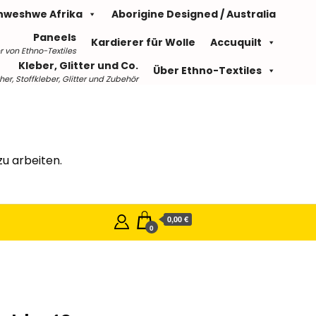
hweshwe Afrika
Aborigine Designed / Australia
Paneels
Kardierer für Wolle
Accuquilt
r von Ethno-Textiles
Kleber, Glitter und Co.
Über Ethno-Textiles
r, Stoffkleber, Glitter und Zubehör
u arbeiten.
0,00 €
0