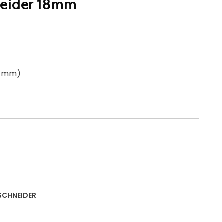
neider 18mm
8 mm)
SCHNEIDER