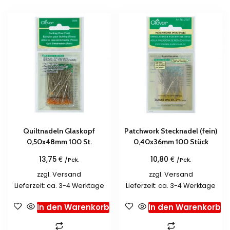
Quiltnadeln Glaskopf
Patchwork Stecknadel (fein)
0,50x48mm 100 St.
0,40x36mm 100 Stück
€
€
13,75
10,80
/Pck.
/Pck.
zzgl.
Versand
zzgl.
Versand
Lieferzeit: ca. 3-4 Werktage
Lieferzeit: ca. 3-4 Werktage
In den Warenkorb
In den Warenkorb