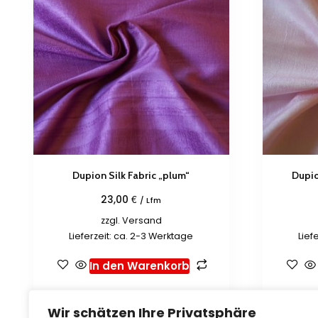
Dupion Silk Fabric „plum“
Dupio
€
23,00
/ Lfm
zzgl.
Versand
Lieferzeit: ca. 2-3 Werktage
Lief
In den Warenkorb
Zur Wunschliste hinzufügen
Zur 
Wir schätzen Ihre Privatsphäre