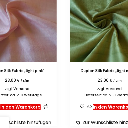
n Silk Fabric „light pink“
Dupion Silk Fabric „light
€
€
23,00
23,00
/ Lfm
/ Lfm
zzgl.
Versand
zzgl.
Versand
erzeit: ca. 2-3 Werktage
Lieferzeit: ca. 2-3 Werk
In den Warenkorb
In den Warenko
Wunschliste hinzufügen
Zur Wunschliste hin