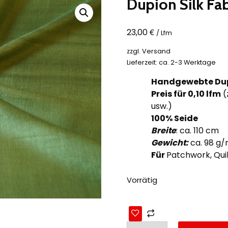
Dupion Silk Fa
€
23,00
/ Lfm
zzgl.
Versand
Lieferzeit: ca. 2-3 Werktage
Handgewebte Dup
Preis für 0,10
lfm
(
usw.)
100% Seide
Breite
: ca. 110 cm
Gewicht:
ca. 98 g
Für
Patchwork, Quil
Vorrätig