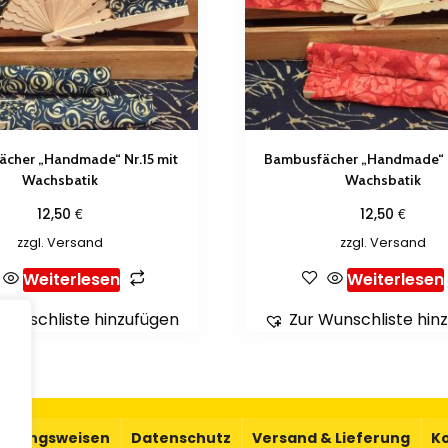
cher „Handmade“ Nr.15 mit
Bambusfächer „Handmade“ N
Wachsbatik
Wachsbatik
€
€
12,50
12,50
zzgl.
Versand
zzgl.
Versand
Weiterlesen
Weiterlesen
Wunschliste hinzufügen
Zur Wunschliste hin
.
ahlungsweisen
Datenschutz
Versand & Lieferung
K