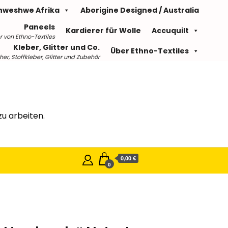
hweshwe Afrika
Aborigine Designed / Australia
Paneels
Kardierer für Wolle
Accuquilt
r von Ethno-Textiles
Kleber, Glitter und Co.
Über Ethno-Textiles
r, Stoffkleber, Glitter und Zubehör
u arbeiten.
0,00 €
0