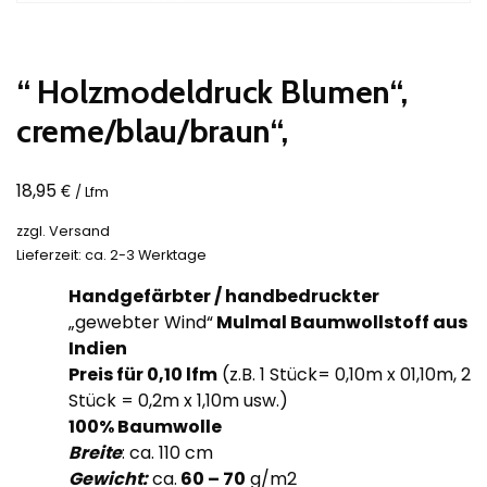
“ Holzmodeldruck Blumen“,
creme/blau/braun“,
€
18,95
/ Lfm
zzgl.
Versand
Lieferzeit: ca. 2-3 Werktage
Handgefärbter / handbedruckter
„gewebter Wind“
Mulmal Baumwollstoff aus
Indien
Preis für 0,10
lfm
(z.B. 1 Stück= 0,10m x 01,10m, 2
Stück = 0,2m x 1,10m usw.)
100% Baumwolle
Breite
: ca. 110 cm
Gewicht:
ca.
60
– 70
g/m2