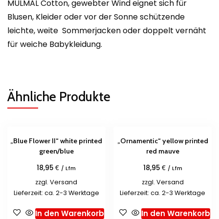
MULMAL Cotton, gewebter Wind eignet sich für
Blusen, Kleider oder vor der Sonne schützende
leichte, weite Sommerjacken oder doppelt vernäht
für weiche Babykleidung.
Ähnliche Produkte
„Blue Flower II“ white printed
„Ornamentic“ yellow printed
green/blue
red mauve
€
€
18,95
18,95
/ Lfm
/ Lfm
zzgl.
Versand
zzgl.
Versand
Lieferzeit: ca. 2-3 Werktage
Lieferzeit: ca. 2-3 Werktage
In den Warenkorb
In den Warenkorb