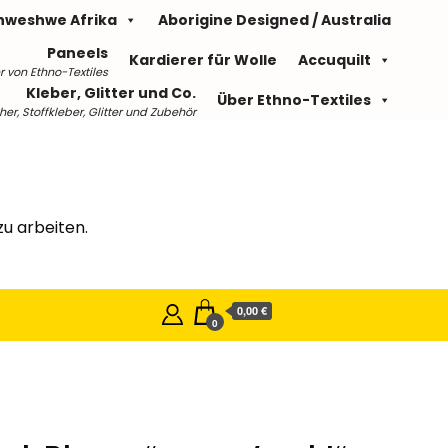
hweshwe Afrika
Aborigine Designed / Australia
Paneels
Kardierer für Wolle
Accuquilt
r von Ethno-Textiles
Kleber, Glitter und Co.
Über Ethno-Textiles
r, Stoffkleber, Glitter und Zubehör
u arbeiten.
0,00 €
0