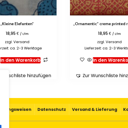
„Kleine Elefanten“
„Ornamentic“ creme printed 
€
€
18,95
18,95
/ Lfm
/ Lfm
zzgl.
Versand
zzgl.
Versand
erzeit: ca. 2-3 Werktage
Lieferzeit: ca. 2-3 Werk
In den Warenkorb
In den Warenko
Wunschliste hinzufügen
Zur Wunschliste hin
.
ahlungsweisen
Datenschutz
Versand & Lieferung
K