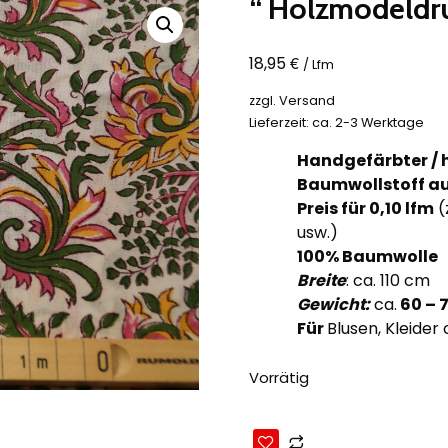
“ Holzmodeldru
€
18,95
/ Lfm
zzgl.
Versand
Lieferzeit: ca. 2-3 Werktage
Handgefärbter /
Baumwollstoff au
Preis für 0,10
lfm
(
usw.)
100% Baumwolle
Breite
: ca. 110 cm
Gewicht:
ca.
60
– 
Für
Blusen, Kleider
Vorrätig