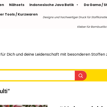
len
Nähsets
Indonesische Java Batik
Da Gama / S
er Tools / Kurzwaren
Designs und hochwertiger Druck für Stoffkünstle
Kleber für Bambusfäche
für Dich und deine Leidenschaft mit besonderen Stoffen z
lti“