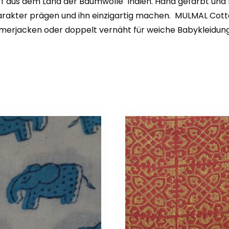
off aus dem Land der Baumwolle Indien. Hand gefärbt und 
akter prägen und ihn einzigartig machen. MULMAL Cotton
merjacken oder doppelt vernäht für weiche Babykleidung