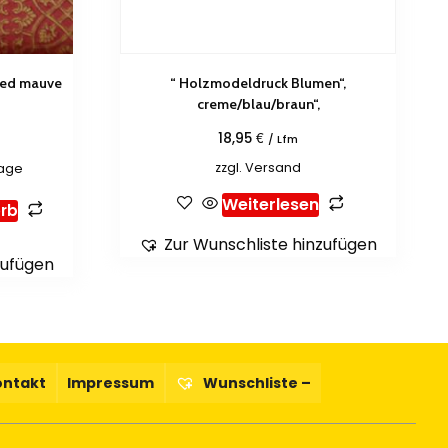
red mauve
“ Holzmodeldruck Blumen“,
creme/blau/braun“,
€
18,95
/ Lfm
zzgl.
Versand
tage
Weiterlesen
rb
Zur Wunschliste hinzufügen
zufügen
ontakt
Impressum
Wunschliste –