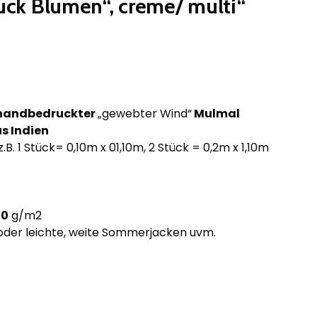
ck Blumen“, creme/ multi“
 handbedruckter
„gewebter Wind“
Mulmal
s Indien
z.B. 1 Stück= 0,10m x 01,10m, 2 Stück = 0,2m x 1,10m
70
g/m2
 oder leichte, weite Sommerjacken uvm.