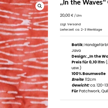
„In the Waves“ 
€
20,00
/ Lfm
zzgl.
Versand
Lieferzeit: ca. 2-3 Werktage
Batik:
Handgefärbt 
Java
Design: „In the Wa
Preis für 0,10
lfm
(
usw.)
100% Baumwolle
Breite
: 112cm
Gewicht:
ca. 120-1
Für
Patchwork, Quil