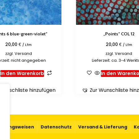
nts 6 blue-green-violet“
„Points“ COL 12
€
€
20,00
20,00
/ Lfm
/ Lfm
zzgl.
Versand
zzgl.
Versand
erzeit: nicht angegeben
Lieferzeit: ca. 3-4 Werk
In den Warenkorb
In den Warenko
Wunschliste hinzufügen
Zur Wunschliste hin
.
ahlungsweisen
Datenschutz
Versand & Lieferung
K