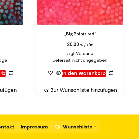
„Big Points red“
€
20,00
/ Lfm
zzgl.
Versand
tage
Lieferzeit: nicht angegeben
rb
In den Warenkorb
zufügen
Zur Wunschliste hinzufügen
ontakt
Impressum
Wunschliste –