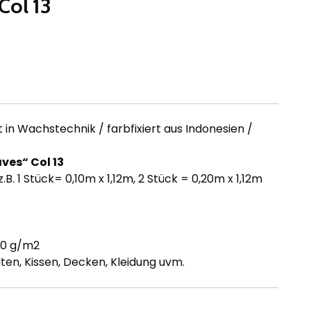
Col 13
in Wachstechnik / farbfixiert aus Indonesien /
ves“ Col 13
z.B. 1 Stück= 0,10m x 1,12m, 2 Stück = 0,20m x 1,12m
30 g/m2
ten, Kissen, Decken, Kleidung uvm.