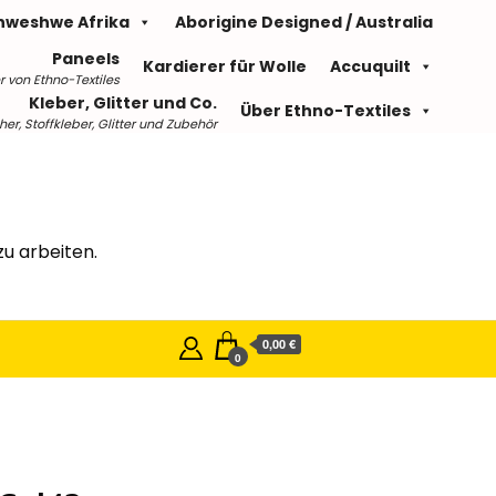
hweshwe Afrika
Aborigine Designed / Australia
Paneels
Kardierer für Wolle
Accuquilt
r von Ethno-Textiles
Kleber, Glitter und Co.
Über Ethno-Textiles
r, Stoffkleber, Glitter und Zubehör
u arbeiten.
0,00 €
0