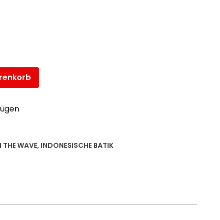
renkorb
fügen
N THE WAVE
,
INDONESISCHE BATIK