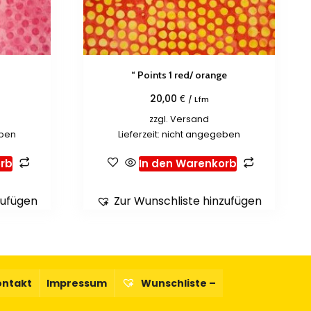
“ Points 1 red/ orange
€
20,00
/ Lfm
zzgl.
Versand
eben
Lieferzeit: nicht angegeben
rb
In den Warenkorb
zufügen
Zur Wunschliste hinzufügen
ontakt
Impressum
Wunschliste –