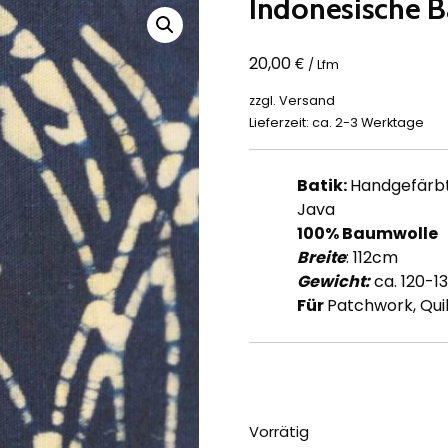
Indonesische Ba
€
20,00
/ Lfm
zzgl.
Versand
Lieferzeit: ca. 2-3 Werktage
Batik:
Handgefärbt 
Java
100% Baumwolle
Breite
: 112cm
Gewicht:
ca. 120-1
Für
Patchwork, Quil
Vorrätig