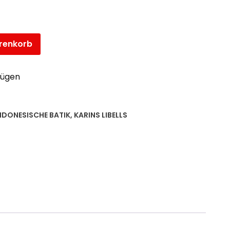
renkorb
fügen
NDONESISCHE BATIK
,
KARINS LIBELLS