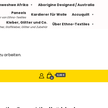
hweshwe Afrika
Aborigine Designed / Australia
Paneels
Kardierer für Wolle
Accuquilt
r von Ethno-Textiles
Kleber, Glitter und Co.
Über Ethno-Textiles
r, Stoffkleber, Glitter und Zubehör
u arbeiten.
0,00 €
0