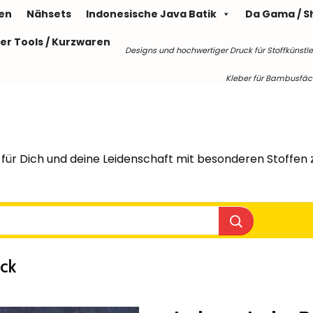
len
Nähsets
Indonesische Java Batik
Da Gama / S
er Tools / Kurzwaren
Designs und hochwertiger Druck für Stoffkünstle
Kleber für Bambusfäche
für Dich und deine Leidenschaft mit besonderen Stoffen z
ack