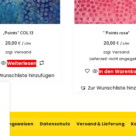
„Points“ COL 13
“ Points rose“
€
€
20,00
20,00
/ Lfm
/ Lfm
zzgl.
Versand
zzgl.
Versand
Lieferzeit: nicht angeg
Weiterlesen
In den Warenko
Wunschliste hinzufügen
Zur Wunschliste hin
.
ahlungsweisen
Datenschutz
Versand & Lieferung
K