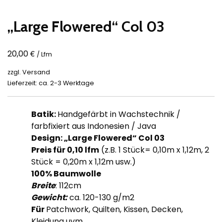
„Large Flowered“ Col 03
€
20,00
/ Lfm
zzgl.
Versand
Lieferzeit: ca. 2-3 Werktage
Batik:
Handgefärbt in Wachstechnik /
farbfixiert aus Indonesien / Java
Design: „Large Flowered“ Col 03
Preis für 0,10
lfm
(z.B. 1 Stück= 0,10m x 1,12m, 2
Stück = 0,20m x 1,12m usw.)
100% Baumwolle
Breite
: 112cm
Gewicht:
ca. 120-130 g/m2
Für
Patchwork, Quilten, Kissen, Decken,
Kleidung uvm.