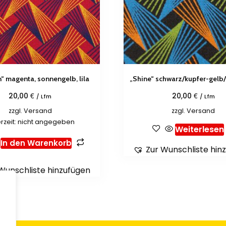
n“ magenta, sonnengelb, lila
„Shine“ schwarz/kupfer-gelb
€
€
20,00
20,00
/ Lfm
/ Lfm
zzgl.
Versand
zzgl.
Versand
erzeit: nicht angegeben
Weiterlesen
In den Warenkorb
Zur Wunschliste hin
Wunschliste hinzufügen