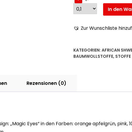
In den Wa
Zur Wunschliste hinzu
KATEGORIEN:
AFRICAN SHW
BAUMWOLLSTOFFE
,
STOFFE
nen
Rezensionen (0)
gn: „Magic Eyes“ in den Farben: orange apfelgrün, pink, 
m.