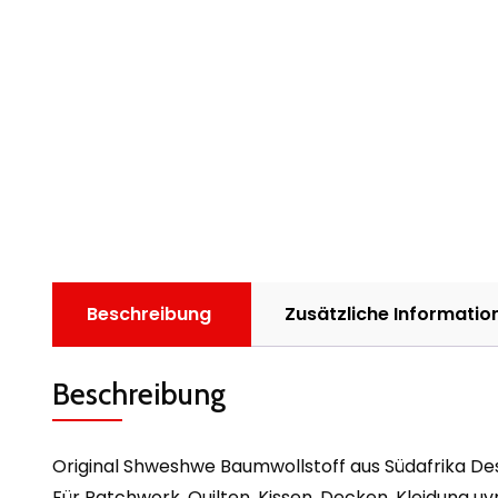
Beschreibung
Zusätzliche Informatio
Beschreibung
Original Shweshwe Baumwollstoff aus Südafrika Desi
Für Patchwork, Quilten, Kissen, Decken, Kleidung uv