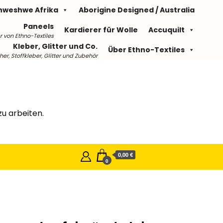
hweshwe Afrika
Aborigine Designed / Australia
Paneels
Kardierer für Wolle
Accuquilt
r von Ethno-Textiles
Kleber, Glitter und Co.
Über Ethno-Textiles
r, Stoffkleber, Glitter und Zubehör
u arbeiten.
0,00 €
0