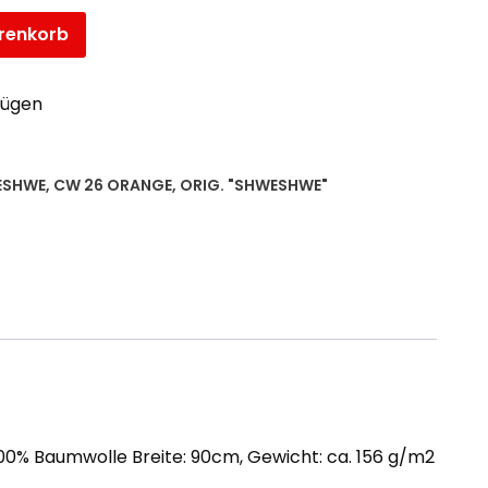
renkorb
fügen
ESHWE
,
CW 26 ORANGE
,
ORIG. "SHWESHWE"
100% Baumwolle Breite: 90cm, Gewicht: ca. 156 g/m2