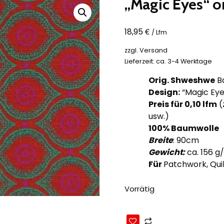
„Magic Eyes“ or
€
18,95
/ Lfm
zzgl.
Versand
Lieferzeit: ca. 3-4 Werktage
Orig. Shweshwe
Ba
Design:
“Magic Eye
Preis für 0,10
lfm
(
usw.)
100% Baumwolle
Breite
: 90cm
Gewicht:
ca. 156 g
Für
Patchwork, Quil
Vorrätig