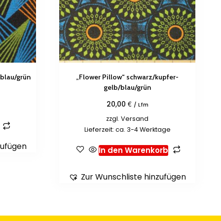
/blau/grün
„Flower Pillow“ schwarz/kupfer-
gelb/blau/grün
€
20,00
/ Lfm
zzgl.
Versand
Lieferzeit: ca. 3-4 Werktage
zufügen
In den Warenkorb
Zur Wunschliste hinzufügen