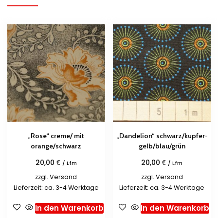
„Rose“ creme/ mit
„Dandelion“ schwarz/kupfer-
orange/schwarz
gelb/blau/grün
€
€
20,00
20,00
/ Lfm
/ Lfm
zzgl.
Versand
zzgl.
Versand
Lieferzeit: ca. 3-4 Werktage
Lieferzeit: ca. 3-4 Werktage
In den Warenkorb
In den Warenkorb