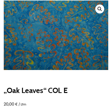
„Oak Leaves“ COL E
€
20,00
/ Lfm