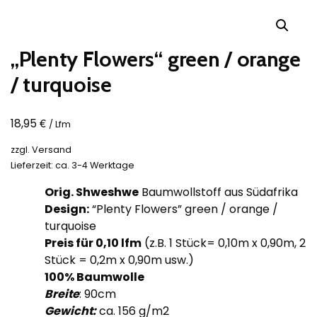
„Plenty Flowers“ green / orange
/ turquoise
€
18,95
/ Lfm
zzgl.
Versand
Lieferzeit: ca. 3-4 Werktage
Orig. Shweshwe
Baumwollstoff aus Südafrika
Design:
“Plenty Flowers” green / orange /
turquoise
Preis für 0,10
lfm
(z.B. 1 Stück= 0,10m x 0,90m, 2
Stück = 0,2m x 0,90m usw.)
100% Baumwolle
Breite
: 90cm
Gewicht:
ca. 156 g/m2