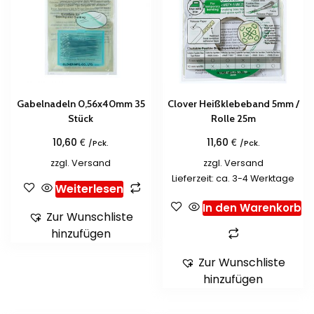
Gabelnadeln 0,56x40mm 35
Clover Heißklebeband 5mm /
Stück
Rolle 25m
€
€
10,60
11,60
/Pck.
/Pck.
zzgl.
Versand
zzgl.
Versand
Lieferzeit: ca. 3-4 Werktage
Weiterlesen
In den Warenkorb
Zur Wunschliste
hinzufügen
Zur Wunschliste
hinzufügen