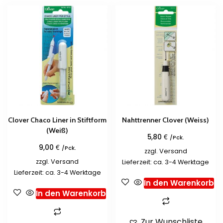
Clover Chaco Liner in Stiftform
Nahttrenner Clover (Weiss)
(Weiß)
€
5,80
/Pck.
€
9,00
/Pck.
zzgl.
Versand
zzgl.
Versand
Lieferzeit: ca. 3-4 Werktage
Lieferzeit: ca. 3-4 Werktage
In den Warenkorb
In den Warenkorb
Zur Wunschliste