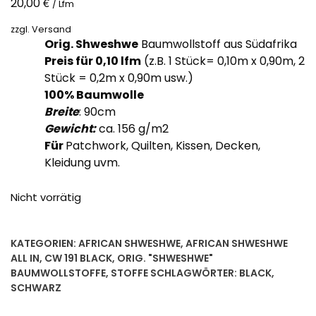
€
20,00
/ Lfm
zzgl.
Versand
Orig. Shweshwe
Baumwollstoff aus Südafrika
Preis für 0,10
lfm
(z.B. 1 Stück= 0,10m x 0,90m, 2
Stück = 0,2m x 0,90m usw.)
100% Baumwolle
Breite
: 90cm
Gewicht:
ca. 156 g/m2
Für
Patchwork, Quilten, Kissen, Decken,
Kleidung uvm.
Nicht vorrätig
KATEGORIEN:
AFRICAN SHWESHWE
,
AFRICAN SHWESHWE
ALL IN
,
CW 191 BLACK
,
ORIG. "SHWESHWE"
BAUMWOLLSTOFFE
,
STOFFE
SCHLAGWÖRTER:
BLACK
,
SCHWARZ