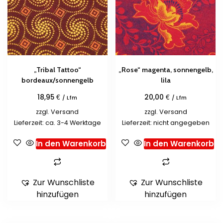
„Tribal Tattoo“
„Rose“ magenta, sonnengelb,
bordeaux/sonnengelb
lila
€
€
18,95
20,00
/ Lfm
/ Lfm
zzgl.
Versand
zzgl.
Versand
Lieferzeit: ca. 3-4 Werktage
Lieferzeit: nicht angegeben
In den Warenkorb
In den Warenkorb
Zur Wunschliste
Zur Wunschliste
hinzufügen
hinzufügen