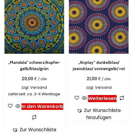
„Mandala“ schwarz/kupfer-
„Airplay“ dunkelblau/
gelb/blau/grün
jeansblau/ sonnengelb/ rot
€
€
20,00
21,00
/ Lfm
/ Lfm
zzgl.
Versand
zzgl.
Versand
Lieferzeit: ca. 3-4 Werktage
Weiterlesen
In den Warenkorb
Zur Wunschliste
hinzufügen
Zur Wunschliste