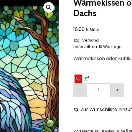
Wärmekissen od
Dachs
€
16,00
Stück
zzgl.
Versand
Lieferzeit: ca. 10 Werktage
Wärmekissen oder Kühlki
Zur Wunschliste hinzu
KATEGORIEN:
PANEELS
,
WÄRM