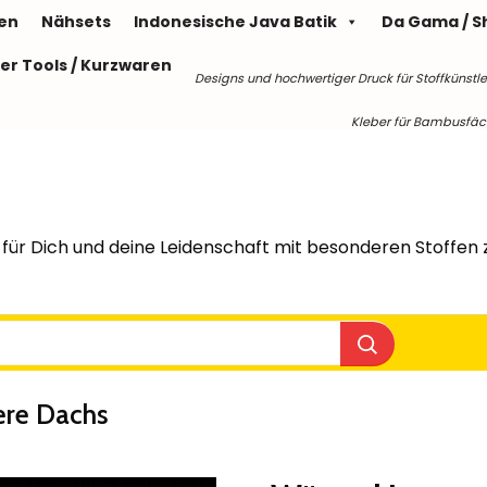
len
Nähsets
Indonesische Java Batik
Da Gama / S
er Tools / Kurzwaren
Designs und hochwertiger Druck für Stoffkünstle
Kleber für Bambusfäche
für Dich und deine Leidenschaft mit besonderen Stoffen z
ere Dachs