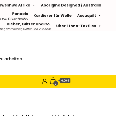
hweshwe Afrika
Aborigine Designed / Australia
Paneels
Kardierer für Wolle
Accuquilt
r von Ethno-Textiles
Kleber, Glitter und Co.
Über Ethno-Textiles
r, Stoffkleber, Glitter und Zubehör
u arbeiten.
0,00 €
0