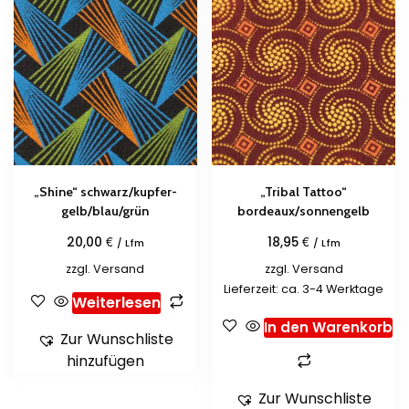
„Shine“ schwarz/kupfer-
„Tribal Tattoo“
gelb/blau/grün
bordeaux/sonnengelb
€
€
20,00
18,95
/ Lfm
/ Lfm
zzgl.
Versand
zzgl.
Versand
Lieferzeit: ca. 3-4 Werktage
Weiterlesen
In den Warenkorb
Zur Wunschliste
hinzufügen
Zur Wunschliste