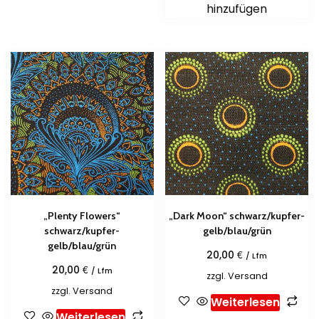
hinzufügen
„Plenty Flowers“
„Dark Moon“ schwarz/kupfer-
schwarz/kupfer-
gelb/blau/grün
gelb/blau/grün
€
20,00
/ Lfm
€
20,00
/ Lfm
zzgl.
Versand
zzgl.
Versand
Weiterlesen
Weiterlesen