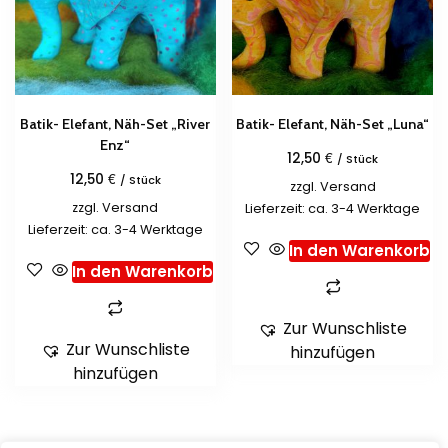
Batik- Elefant, Näh-Set „River
Batik- Elefant, Näh-Set „Luna“
Enz“
€
12,50
/ Stück
€
12,50
/ Stück
zzgl.
Versand
zzgl.
Versand
Lieferzeit: ca. 3-4 Werktage
Lieferzeit: ca. 3-4 Werktage
In den Warenkorb
In den Warenkorb
Zur Wunschliste
Zur Wunschliste
hinzufügen
hinzufügen