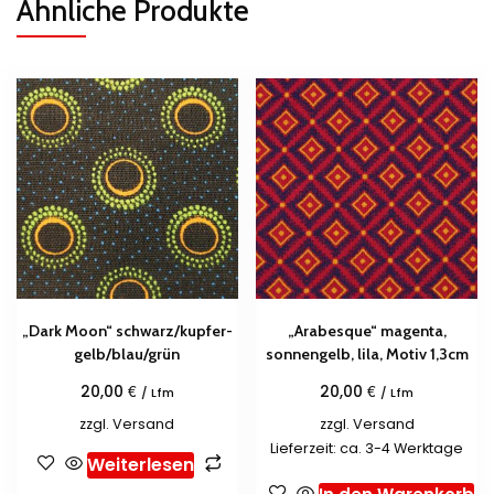
Ähnliche Produkte
„Dark Moon“ schwarz/kupfer-
„Arabesque“ magenta,
gelb/blau/grün
sonnengelb, lila, Motiv 1,3cm
€
€
20,00
20,00
/ Lfm
/ Lfm
zzgl.
Versand
zzgl.
Versand
Lieferzeit: ca. 3-4 Werktage
Weiterlesen