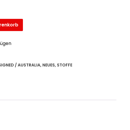
renkorb
fügen
SIGNED / AUSTRALIA
,
NEUES
,
STOFFE