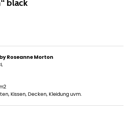
“ black
 by Roseanne Morton
BL
/m2
ten, Kissen, Decken, Kleidung uvm.