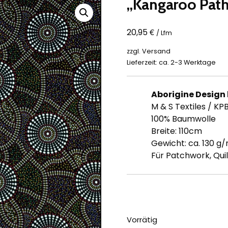
„Kangaroo Path
€
20,95
/ Lfm
zzgl.
Versand
Lieferzeit: ca. 2-3 Werktage
Aborigine Design
M & S Textiles / KP
100% Baumwolle
Breite: 110cm
Gewicht: ca. 130 g
Für Patchwork, Quil
Vorrätig