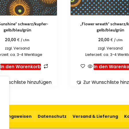
 Sunshine“ schwarz/kupfer-
„Flower wreath“ schwarz/k
gelb/blau/grün
gelb/blau/grün
€
€
20,00
20,00
/ Lfm
/ Lfm
zzgl.
Versand
zzgl.
Versand
erzeit: ca. 3-4 Werktage
Lieferzeit: ca. 3-4 Werk
In den Warenkorb
In den Warenko
Wunschliste hinzufügen
Zur Wunschliste hin
.
ahlungsweisen
Datenschutz
Versand & Lieferung
K