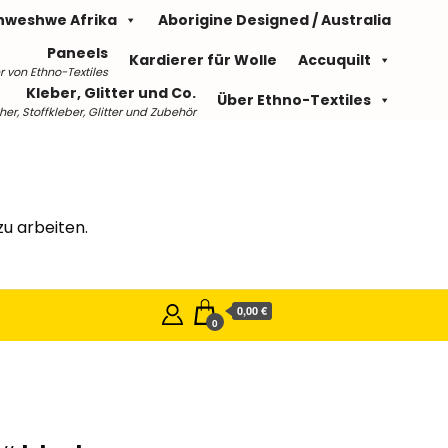
hweshwe Afrika
Aborigine Designed / Australia
Paneels
Kardierer für Wolle
Accuquilt
r von Ethno-Textiles
Kleber, Glitter und Co.
Über Ethno-Textiles
r, Stoffkleber, Glitter und Zubehör
u arbeiten.
0,00 €
0