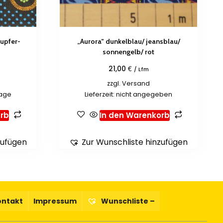
upfer-
„Aurora“ dunkelblau/ jeansblau/
sonnengelb/ rot
€
21,00
/ Lfm
zzgl.
Versand
tage
Lieferzeit: nicht angegeben
rb
In den Warenkorb
zufügen
Zur Wunschliste hinzufügen
ontakt
Impressum
Wunschliste –