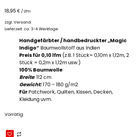
€
18,95
/ Lfm
zzgl.
Versand
Lieferzeit: ca. 3-4 Werktage
Handgefärbter / handbedruckter „Magic
Indigo“
Baumwollstoff aus Indien
Preis für 0,10
lfm
(z.B. 1 Stück= 0,10m x 1,12m, 2
Stück = 0,2m x 1,12m usw.)
100% Baumwolle
Breite
: 112 cm
Gewicht:
170 – 180 g/m2
Für
Patchwork, Quilten, Kissen, Decken,
Kleidung uvm.
Vorrätig