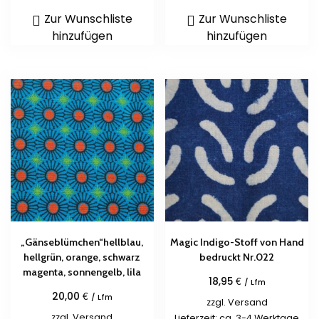
Zur Wunschliste
Zur Wunschliste
hinzufügen
hinzufügen
„Gänseblümchen“hellblau,
Magic Indigo-Stoff von Hand
hellgrün, orange, schwarz
bedruckt Nr.022
magenta, sonnengelb, lila
€
18,95
/ Lfm
€
20,00
/ Lfm
zzgl.
Versand
zzgl.
Versand
Lieferzeit: ca. 3-4 Werktage