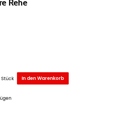
re Rehe
In den Warenkorb
Stück
fügen