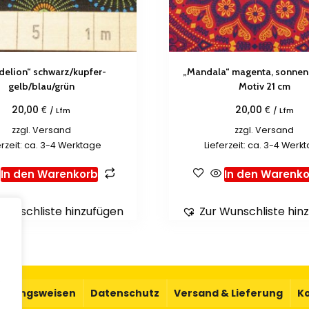
delion“ schwarz/kupfer-
„Mandala“ magenta, sonnenge
gelb/blau/grün
Motiv 21 cm
€
€
20,00
20,00
/ Lfm
/ Lfm
zzgl.
Versand
zzgl.
Versand
erzeit: ca. 3-4 Werktage
Lieferzeit: ca. 3-4 Werk
In den Warenkorb
In den Warenko
Wunschliste hinzufügen
Zur Wunschliste hin
.
ahlungsweisen
Datenschutz
Versand & Lieferung
K