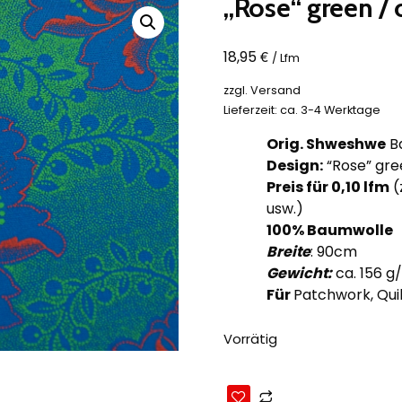
„Rose“ green / 
€
18,95
/ Lfm
zzgl.
Versand
Lieferzeit: ca. 3-4 Werktage
Orig. Shweshwe
Ba
Design:
“Rose” gre
Preis für 0,10
lfm
(
usw.)
100% Baumwolle
Breite
: 90cm
Gewicht:
ca. 156 g
Für
Patchwork, Quil
Vorrätig