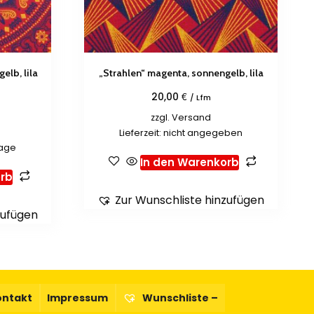
lb, lila
„Strahlen“ magenta, sonnengelb, lila
€
20,00
/ Lfm
zzgl.
Versand
Lieferzeit: nicht angegeben
tage
In den Warenkorb
rb
Zur Wunschliste hinzufügen
zufügen
ontakt
Impressum
Wunschliste –