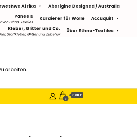
hweshwe Afrika
Aborigine Designed / Australia
Paneels
Kardierer für Wolle
Accuquilt
r von Ethno-Textiles
Kleber, Glitter und Co.
Über Ethno-Textiles
r, Stoffkleber, Glitter und Zubehör
u arbeiten.
0,00 €
0